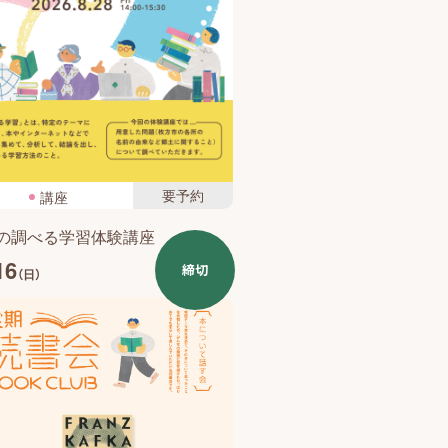
要予約
講座
の調べる学習体験講座
16
締切
（日）