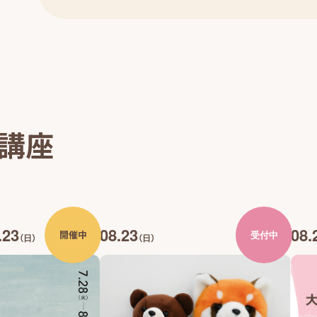
・講座
.23
08.23
08.
開催中
受付中
（日）
（日）