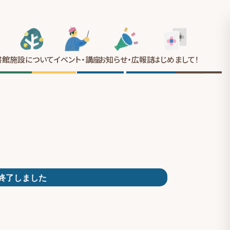
書館
施設について
イベント
・講座
お知らせ
・広報誌
はじめまして
！
終了しました