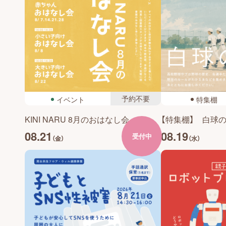
予約不要
イベント
特集棚
KINI NARU 8月のおはなし会
【特集棚】 白球
08.21
08.19
受付中
（金）
（水）