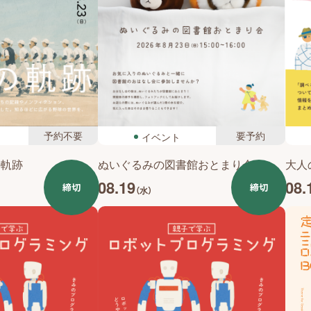
予約不要
要予約
イベント
の軌跡
ぬいぐるみの図書館おとまり会
大人
08.19
08.
締切
締切
（水）