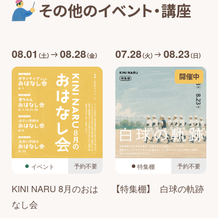
その他のイベント・講座
08.01
08.28
07.28
08.23
（土）
（金）
（火）
（日）
開催中
予約不要
予約不要
イベント
特集棚
KINI NARU 8月のおは
【特集棚】 白球の軌跡
なし会