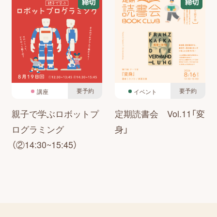
締切
締切
要予約
要予約
講座
イベント
親子で学ぶロボットプ
定期読書会 Vol.11「変
ログラミング
身」
（②14:30~15:45）