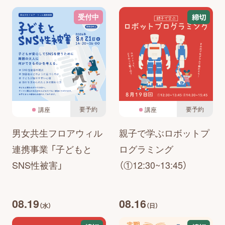
締切
受付中
要予約
要予約
講座
講座
男女共生フロアウィル
親子で学ぶロボットプ
連携事業 「子どもと
ログラミング
SNS性被害」
（①12:30~13:45）
08.19
08.16
（水）
（日）