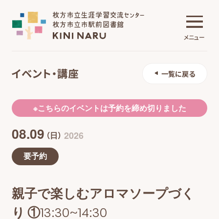
メニュー
イベント・講座
一覧に戻る
生涯学習交流センター
※こちらのイベントは予約を締め切りました
08.09
市駅前図書館
2026
（日）
要予約
施設について
親子で楽しむアロマソープづく
イベント・講座
り ①13:30~14:30