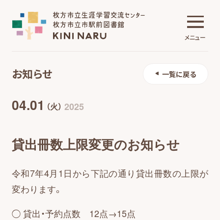
メニュー
お知らせ
一覧に戻る
生涯学習交流センター
04.01
2025
（火）
市駅前図書館
貸出冊数上限変更のお知らせ
施設について
令和7年4月1日から下記の通り貸出冊数の上限が
変わります。
イベント・講座
◯ 貸出・予約点数 12点→15点