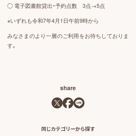
◯ 電子図書館貸出・予約点数 3点→5点
お知らせ・広報誌
※いずれも令和7年4月1日午前9時から
みなさまのより一層のご利用をお待ちしておりま
お知らせ一覧
す。
広報誌の掲載
はじめまして!
share
同じカテゴリーから探す