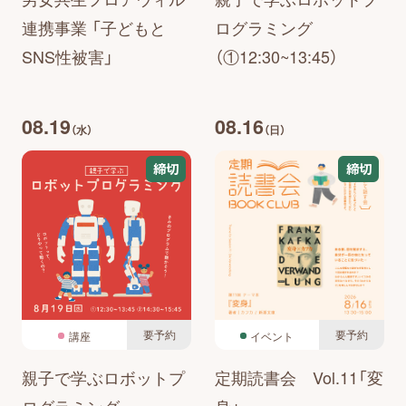
連携事業 「子どもと
ログラミング
SNS性被害」
（①12:30~13:45）
08.19
08.16
（水）
（日）
締切
締切
要予約
要予約
講座
イベント
親子で学ぶロボットプ
定期読書会 Vol.11「変
ログラミング
身」