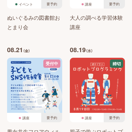
要予約
要予約
イベント
講座
ぬいぐるみの図書館お
大人の調べる学習体験
とまり会
講座
08.21
08.19
（金）
（水）
締切
受付中
要予約
要予約
講座
講座
男女共生フロアウィル
親子で学ぶロボットプ