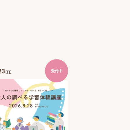
23
受付中
（日）