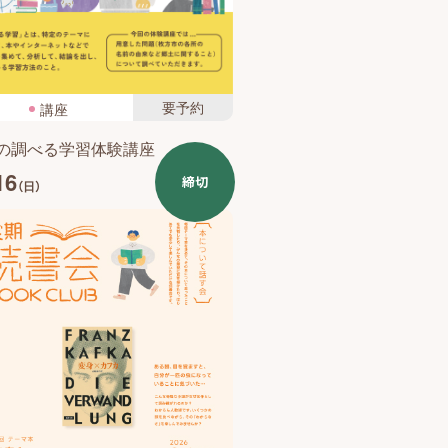
要予約
講座
の調べる学習体験講座
16
締切
（日）