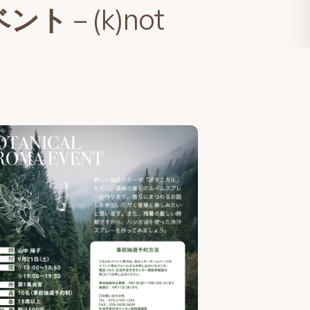
– (k)not