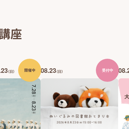
・講座
.23
08.23
08.
開催中
受付中
（日）
（日）