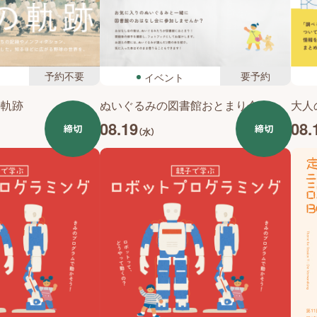
予約不要
要予約
イベント
の軌跡
ぬいぐるみの図書館おとまり会
大人
08.19
08.
締切
締切
（水）