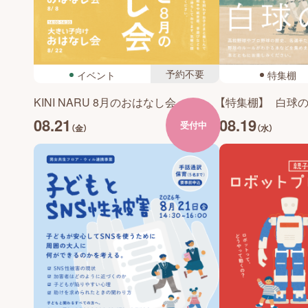
予約不要
イベント
特集棚
KINI NARU 8月のおはなし会
【特集棚】 白球
08.21
08.19
受付中
（金）
（水）