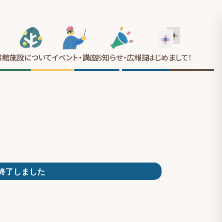
書館
施設について
イベント
・講座
お知らせ
・広報誌
はじめまして
！
終了しました