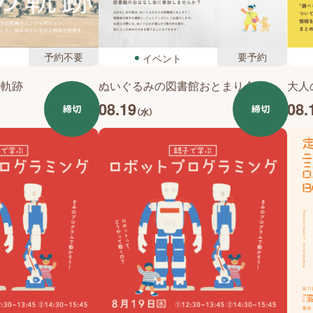
予約不要
要予約
イベント
の軌跡
ぬいぐるみの図書館おとまり会
大人
08.19
08.
締切
締切
（水）