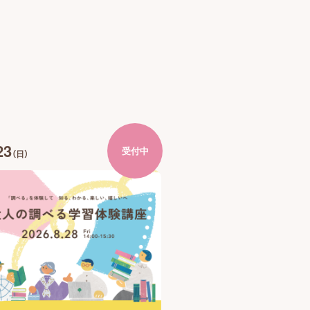
23
受付中
（日）