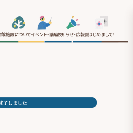
書館
施設について
イベント
・講座
お知らせ
・広報誌
はじめまして
！
終了しました