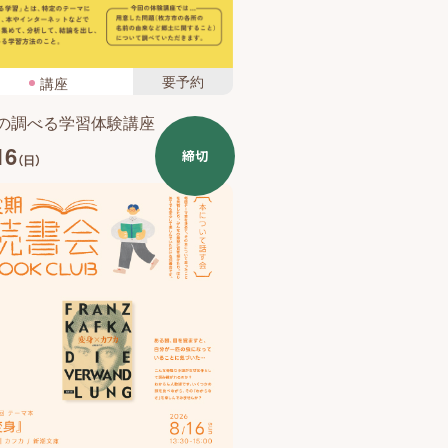
要予約
講座
の調べる学習体験講座
16
締切
（日）