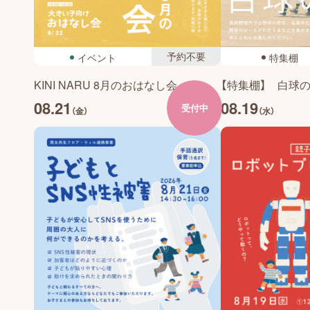
予約不要
イベント
特集棚
KINI NARU 8月のおはなし会
【特集棚】 白球
08.21
08.19
受付中
（金）
（水）