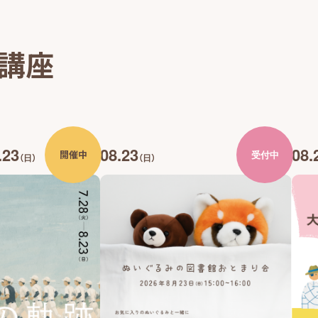
・講座
.23
08.23
08.
開催中
受付中
（日）
（日）