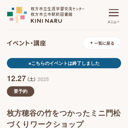
メニュー
イベント・講座
一覧に戻る
生涯学習交流センター
※こちらのイベントは終了しました
12.27
市駅前図書館
2025
（土）
要予約
施設について
枚方穂谷の竹をつかったミニ門松
イベント・講座
づくりワークショップ