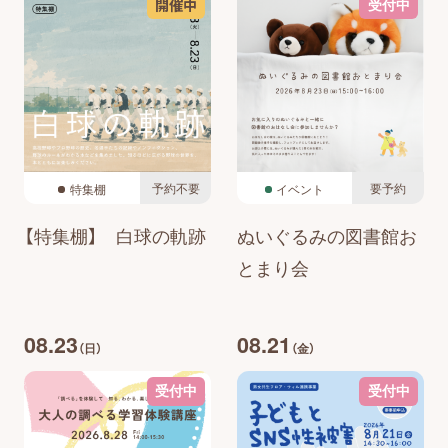
開催中
受付中
予約不要
要予約
特集棚
イベント
【特集棚】 白球の軌跡
ぬいぐるみの図書館お
とまり会
08.23
08.21
（日）
（金）
受付中
受付中