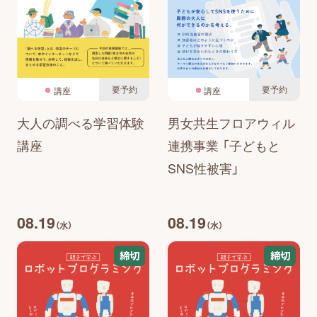
要予約
要予約
講座
講座
大人の調べる学習体験
男女共生フロアウィル
講座
連携事業 「子どもと
SNS性被害」
08.19
08.19
（水）
（水）
締切
締切