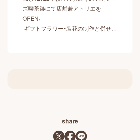
ズ喫茶跡にて店舗兼アトリエを
OPEN。
ギフトフラワー・装花の制作と併せ
て、子どもも大人も対象とした、いけ
ばな教室や、花束・アレンジメントな
どの生花に“ふれる”レッスンを開催
し、日本の切花の品質の高さ、日本な
らではの花に対する感性や自然との
向き合い方を伝えている。
share