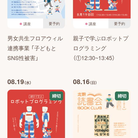
要予約
要予約
講座
講座
男女共生フロアウィル
親子で学ぶロボットプ
連携事業 「子どもと
ログラミング
SNS性被害」
（①12:30~13:45）
08.19
08.16
（水）
（日）
締切
締切