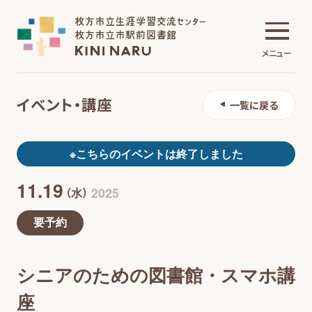
メニュー
イベント・講座
一覧に戻る
生涯学習交流センター
※こちらのイベントは終了しました
11.19
市駅前図書館
2025
（水）
要予約
施設について
シニアのための図書館・スマホ講
イベント・講座
座