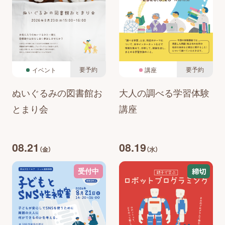
要予約
要予約
イベント
講座
ぬいぐるみの図書館お
大人の調べる学習体験
とまり会
講座
08.21
08.19
（金）
（水）
締切
受付中