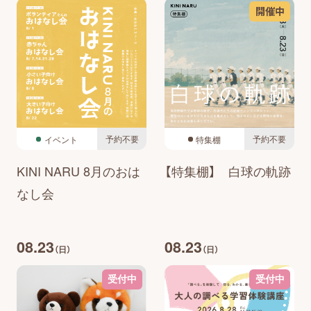
開催中
予約不要
予約不要
イベント
特集棚
KINI NARU 8月のおは
【特集棚】 白球の軌跡
なし会
08.23
08.23
（日）
（日）
受付中
受付中