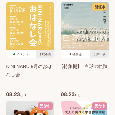
開催中
予約不要
予約不要
イベント
特集棚
KINI NARU 8月のおは
【特集棚】 白球の軌跡
なし会
08.23
08.23
（日）
（日）
受付中
受付中