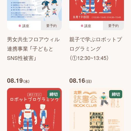
要予約
要予約
講座
講座
男女共生フロアウィル
親子で学ぶロボットプ
連携事業 「子どもと
ログラミング
SNS性被害」
（①12:30~13:45）
08.19
08.16
（水）
（日）
締切
締切