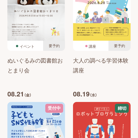
要予約
要予約
イベント
講座
ぬいぐるみの図書館お
大人の調べる学習体験
とまり会
講座
08.21
08.19
（金）
（水）
締切
受付中