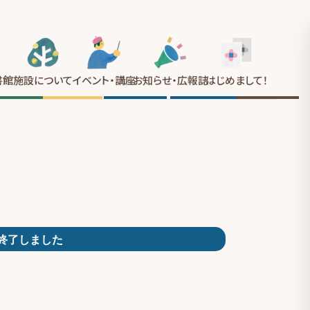
書館
施設について
イベント
・講座
お知らせ
・広報誌
はじめまして
！
終了しました