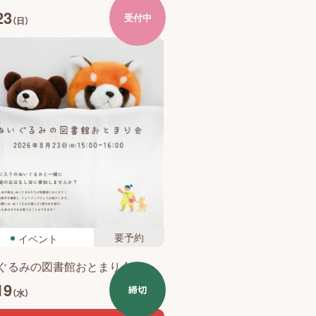
23
受付中
（日）
要予約
イベント
ぐるみの図書館おとまり会
19
締切
（水）