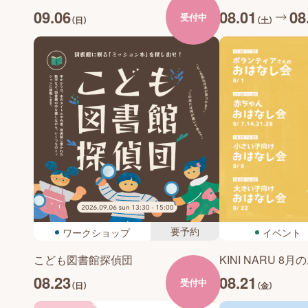
09.06
08.01
08
受付中
（日）
（土）
要予約
ワークショップ
イベント
こども図書館探偵団
KINI NARU 8
08.23
08.21
受付中
（日）
（金）