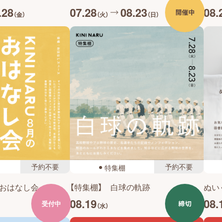
.28
07.28
08.23
08.
開催中
（金）
（火）
（日）
予約不要
予約不要
特集棚
月のおはなし会
【特集棚】 白球の軌跡
ぬい
08.19
08.
締切
受付中
（水）