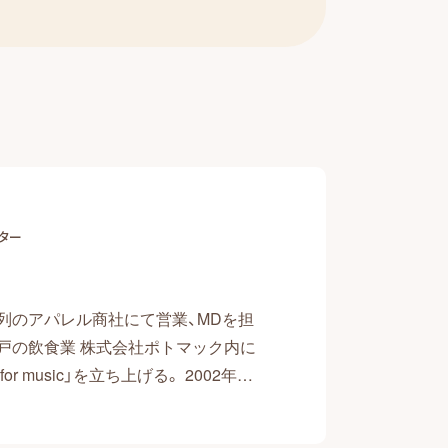
ター
系列のアパレル商社にて営業、MDを担
神戸の飲食業 株式会社ポトマック内に
for music」を立ち上げる。 2002年以
ージシャン、アーチストとライブやレ
を共にしてきた。2009年にはロンド