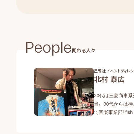
People
関わる人々
星導社 イベントディレク
北村 泰広
20代は三菱商事
当。 30代からは
て音楽事業部「fish 
降、数百組のミュ
コーディングの現場