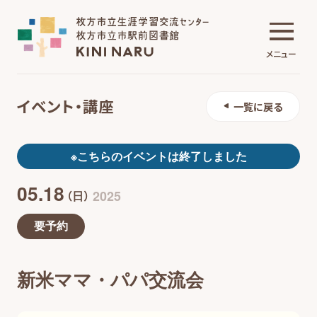
メニュー
イベント・講座
一覧に戻る
生涯学習交流センター
※こちらのイベントは終了しました
05.18
市駅前図書館
2025
（日）
要予約
施設について
新米ママ・パパ交流会
イベント・講座