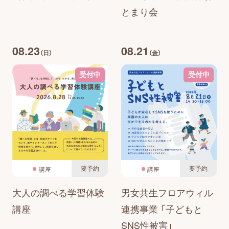
とまり会
08.23
08.21
（日）
（金）
受付中
受付中
要予約
要予約
講座
講座
大人の調べる学習体験
男女共生フロアウィル
講座
連携事業 「子どもと
SNS性被害」