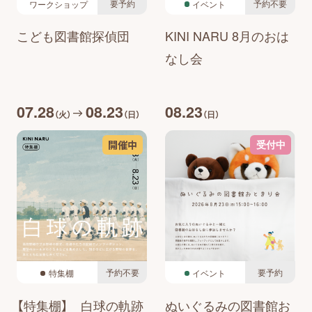
要予約
予約不要
ワークショップ
イベント
こども図書館探偵団
KINI NARU 8月のおは
なし会
07.28
08.23
08.23
（火）
（日）
（日）
開催中
受付中
予約不要
要予約
特集棚
イベント
【特集棚】 白球の軌跡
ぬいぐるみの図書館お