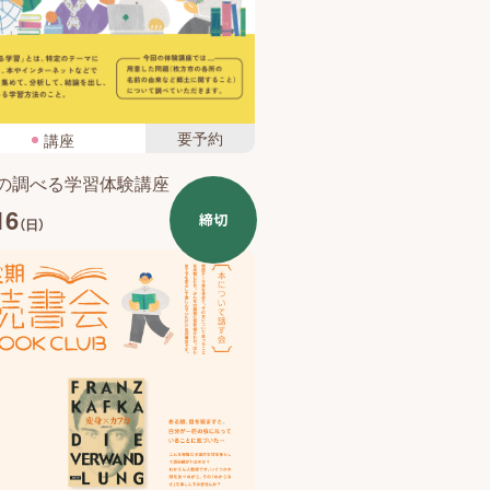
要予約
講座
の調べる学習体験講座
16
締切
（日）