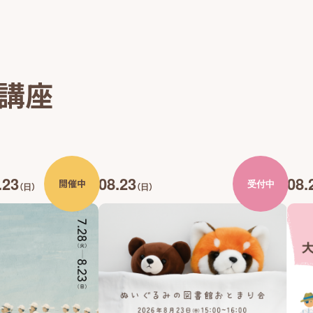
・講座
.23
08.23
08.
開催中
受付中
（日）
（日）