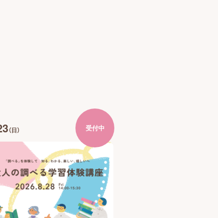
23
受付中
（日）