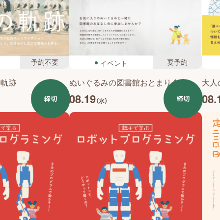
予約不要
要予約
イベント
の軌跡
ぬいぐるみの図書館おとまり会
大人
08.19
08.
締切
締切
（水）