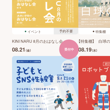
予約不要
イベント
特集棚
KINI NARU 8月のおはなし会
【特集棚】 白球
08.21
08.19
受付中
（金）
（水）