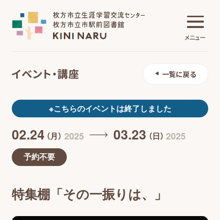
メニュー
イベント・講座
一覧に戻る
生涯学習交流センター
※こちらのイベントは終了しました
02.24
03.23
市駅前図書館
2025
2025
（月）
（日）
予約不要
施設について
特集棚「その一振りは、」
イベント・講座