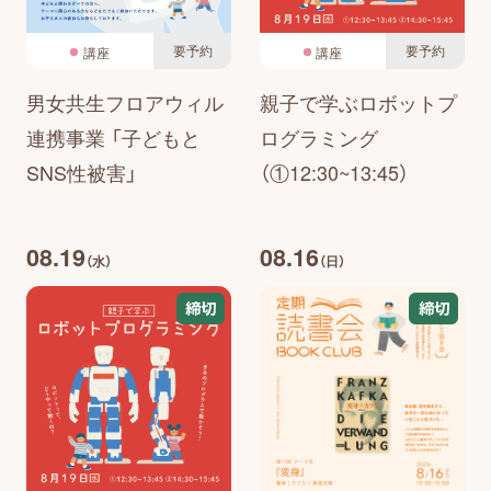
要予約
要予約
講座
講座
男女共生フロアウィル
親子で学ぶロボットプ
連携事業 「子どもと
ログラミング
SNS性被害」
（①12:30~13:45）
08.19
08.16
（水）
（日）
締切
締切