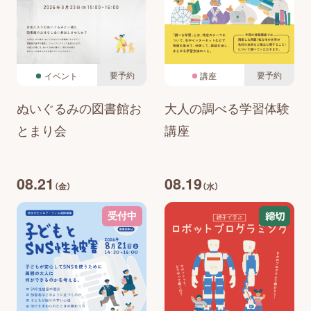
要予約
要予約
イベント
講座
ぬいぐるみの図書館お
大人の調べる学習体験
とまり会
講座
08.21
08.19
（金）
（水）
締切
受付中