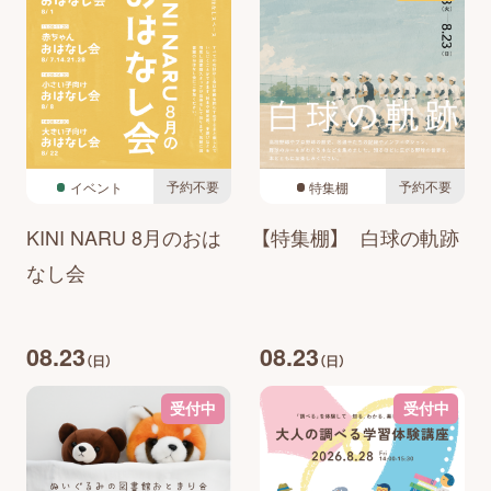
予約不要
予約不要
イベント
特集棚
KINI NARU 8月のおは
【特集棚】 白球の軌跡
なし会
08.23
08.23
（日）
（日）
受付中
受付中