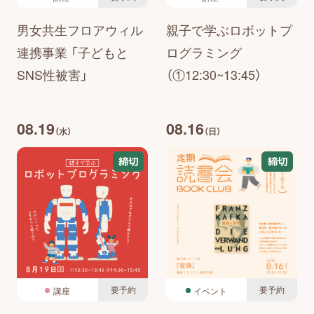
男女共生フロアウィル
親子で学ぶロボットプ
連携事業 「子どもと
ログラミング
SNS性被害」
（①12:30~13:45）
08.19
08.16
（水）
（日）
締切
締切
要予約
要予約
講座
イベント