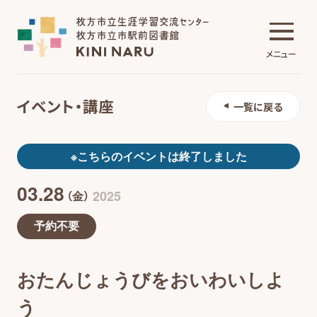
メニュー
イベント・講座
一覧に戻る
生涯学習交流センター
※こちらのイベントは終了しました
03.28
市駅前図書館
2025
（金）
予約不要
施設について
おたんじょうびをおいわいしよ
イベント・講座
う