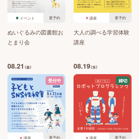
要予約
要予約
イベント
講座
ぬいぐるみの図書館お
大人の調べる学習体験
とまり会
講座
08.21
08.19
（金）
（水）
締切
受付中
要予約
要予約
講座
講座