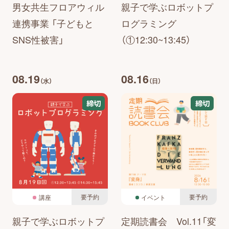
男女共生フロアウィル
親子で学ぶロボットプ
連携事業 「子どもと
ログラミング
SNS性被害」
（①12:30~13:45）
08.19
08.16
（水）
（日）
締切
締切
要予約
要予約
講座
イベント
親子で学ぶロボットプ
定期読書会 Vol.11「変