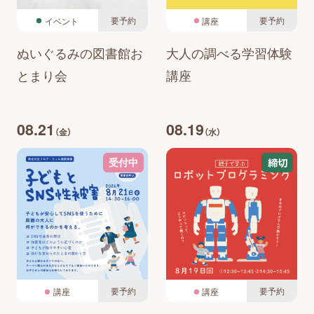
要予約
要予約
イベント
講座
ぬいぐるみの図書館お
大人の調べる学習体験
とまり会
講座
08.21
08.19
（金）
（水）
締切
受付中
要予約
要予約
講座
講座